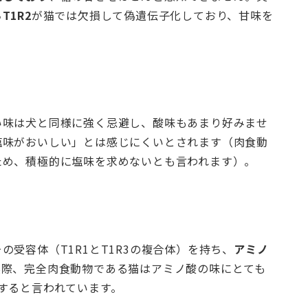
ち
T1R2
が猫では欠損して偽遺伝子化しており、甘味を
い味は犬と同様に強く忌避し、酸味もあまり好みませ
塩味がおいしい」とは感じにくいとされます（肉食動
ため、積極的に塩味を求めないとも言われます）。
受容体（T1R1とT1R3の複合体）を持ち、
アミノ
実際、完全肉食動物である猫はアミノ酸の味にとても
すると言われています。