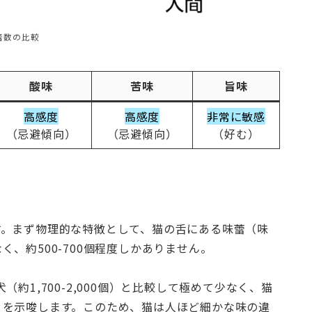
蕾数の比較
酸味
苦味
旨味
高感度
高感度
非常に敏感
（忌避傾向）
（忌避傾向）
（好む）
す。まず物理的な特徴として、猫の舌にある味蕾（味
、約500-700個程度しかありません。
犬（約1,700-2,000個）と比較して極めて少なく、猫
とを示唆します。このため、猫は人ほど細かな味の違