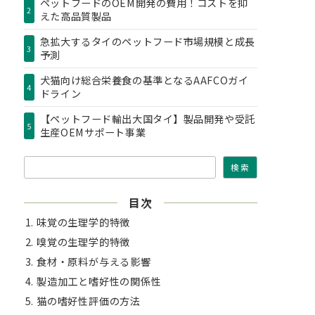
ペットフードのOEM開発の費用！コストを抑
2
えた高品質製品
急拡大するタイのペットフード市場規模と成長
3
予測
犬猫向け総合栄養食の基準となるAAFCOガイ
4
ドライン
【ペットフード輸出大国タイ】製品開発や受託
5
生産OEMサポート事業
検索
検索
目次
味覚の生理学的特徴
嗅覚の生理学的特徴
食材・原料が与える影響
製造加工と嗜好性の関係性
猫の嗜好性評価の方法