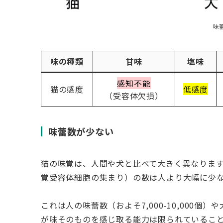
味
味の種類
甘味
塩味
感知不能
猫の感度
低感度
（受容体欠損）
味蕾数が少ない
猫の味覚は、人間や犬と比べて大きく異なりま
覚受容体細胞の集まり）の数は人より大幅に少なく
これは人の味蕾数（およそ7,000-10,000個）や
が味そのものを感じ取る能力は限られているこ