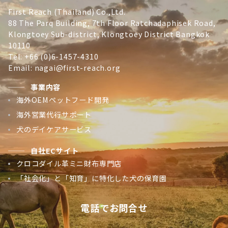
First Reach (Thailand) Co.,Ltd.
88 The Parq Building, 7th Floor Ratchadaphisek Road,
Klongtoey Sub-district, Klongtoey District Bangkok
10110
Tel: +66 (0)6-1457-4310
Email: nagai@first-reach.org
事業内容
海外OEMペットフード開発
海外営業代行サポート
犬のデイケアサービス
自社ECサイト
クロコダイル革ミニ財布専門店
「社会化」と「知育」に特化した犬の保育園
電話でお問合せ