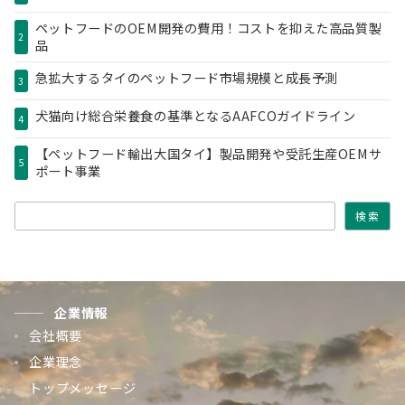
ペットフードのOEM開発の費用！コストを抑えた高品質製
2
品
急拡大するタイのペットフード市場規模と成長予測
3
犬猫向け総合栄養食の基準となるAAFCOガイドライン
4
【ペットフード輸出大国タイ】製品開発や受託生産OEMサ
5
ポート事業
検索
検索
企業情報
会社概要
企業理念
トップメッセージ