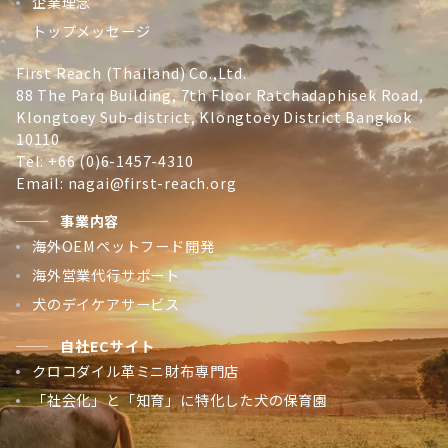
企業理念
トップメッセージ
First Reach (Thailand) Co.,Ltd.
88 The Parq Building, 7th Floor Ratchadaphisek Road,
Klongtoey Sub-district, Klongtoey District Bangkok
10110
Tel: +66 (0)6-1457-4310
Email: nagai@first-reach.org
事業内容
海外OEMペットフード開発
海外営業代行サポート
犬のデイケアサービス
自社ECサイト
クロコダイル革ミニ財布専門店
「社会化」と「知育」に特化した犬の保育園