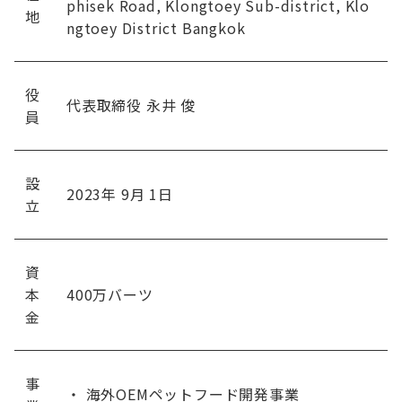
phisek Road, Klongtoey Sub-district, Klo
地
ngtoey District Bangkok
役
代表取締役 永井 俊
員
設
2023年 9月 1日
立
資
本
400万バーツ
金
事
・ 海外OEMペットフード開発事業