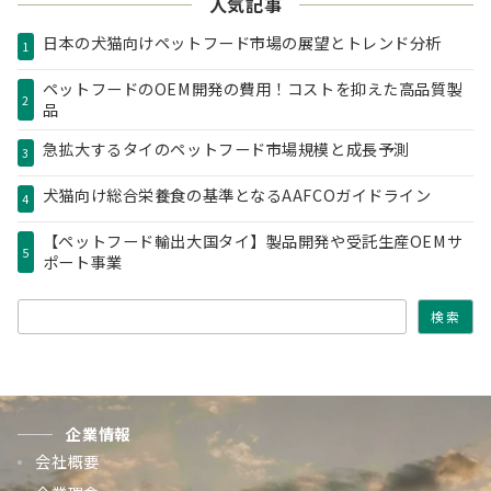
人気記事
日本の犬猫向けペットフード市場の展望とトレンド分析
1
ペットフードのOEM開発の費用！コストを抑えた高品質製
2
品
急拡大するタイのペットフード市場規模と成長予測
3
犬猫向け総合栄養食の基準となるAAFCOガイドライン
4
【ペットフード輸出大国タイ】製品開発や受託生産OEMサ
5
ポート事業
検索
検索
企業情報
会社概要