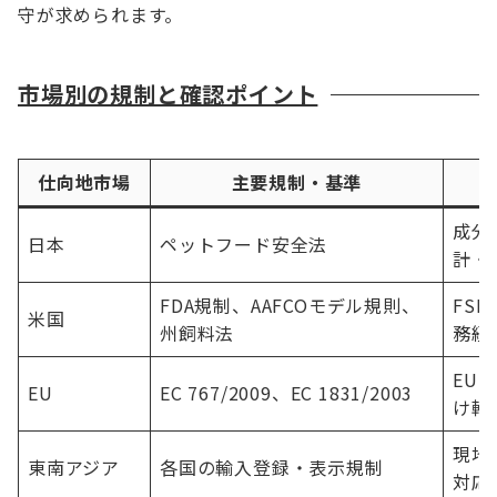
守が求められます。
市場別の規制と確認ポイント
仕向地市場
主要規制・基準
成分
日本
ペットフード安全法
計・
FDA規制、AAFCOモデル規則、
FS
米国
州飼料法
務経
EU
EU
EC 767/2009、EC 1831/2003
け輸
現地
東南アジア
各国の輸入登録・表示規制
対応